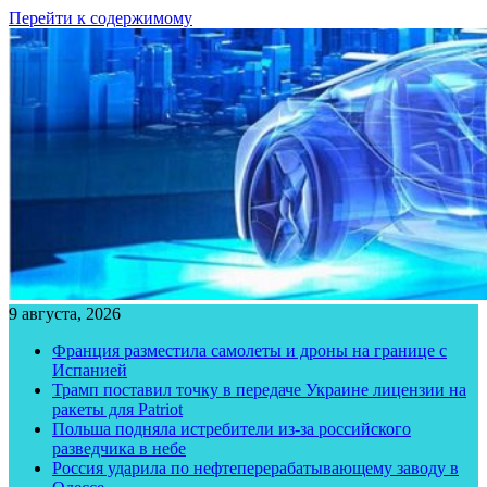
Перейти к содержимому
9 августа, 2026
Франция разместила самолеты и дроны на границе с
Испанией
Трамп поставил точку в передаче Украине лицензии на
ракеты для Patriot
Польша подняла истребители из-за российского
разведчика в небе
Россия ударила по нефтеперерабатывающему заводу в