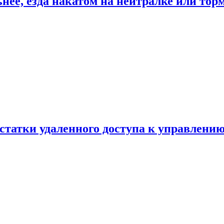
ьнее, езда накатом на нейтралке или тор
статки удаленного доступа к управлению