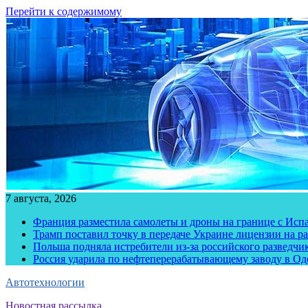
Перейти к содержимому
7 августа, 2026
Франция разместила самолеты и дроны на границе с Исп
Трамп поставил точку в передаче Украине лицензии на рак
Польша подняла истребители из-за российского разведчик
Россия ударила по нефтеперерабатывающему заводу в Од
Автотехнологии
Новостная рассылка