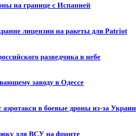
оны на границе с Испанией
раине лицензии на ракеты для Patriot
российского разведчика в небе
вающему заводу в Одессе
 аэротакси в боевые дроны из-за Украи
овку для ВСУ на фронте