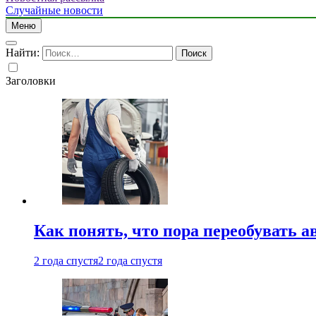
Случайные новости
Меню
Найти:
Заголовки
Как понять, что пора переобувать а
2 года спустя
2 года спустя