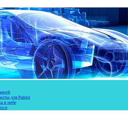
анией
еты для Patriot
а в небе
ессе