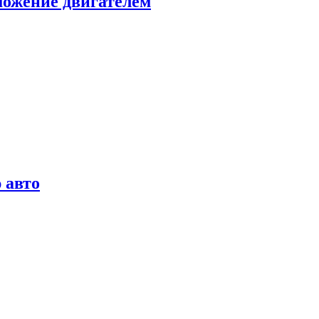
можение двигателем
 авто