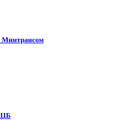
е Минтрансом
и ЦБ