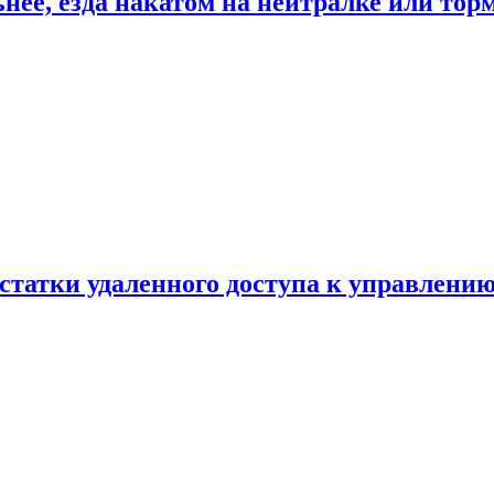
ьнее, езда накатом на нейтралке или тор
статки удаленного доступа к управлению