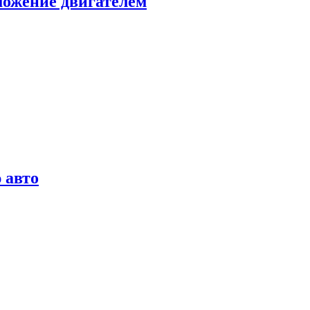
можение двигателем
 авто