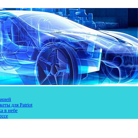
анией
еты для Patriot
а в небе
ессе