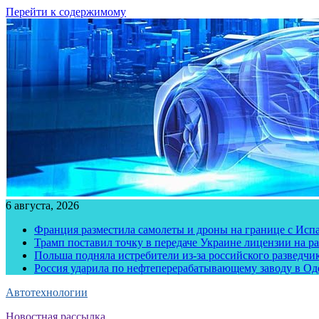
Перейти к содержимому
6 августа, 2026
Франция разместила самолеты и дроны на границе с Исп
Трамп поставил точку в передаче Украине лицензии на рак
Польша подняла истребители из-за российского разведчик
Россия ударила по нефтеперерабатывающему заводу в Од
Автотехнологии
Новостная рассылка