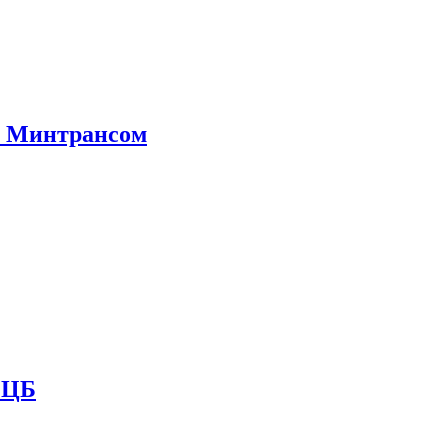
е Минтрансом
и ЦБ