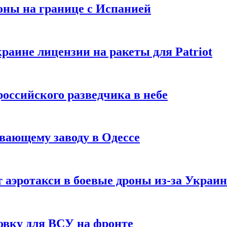
оны на границе с Испанией
раине лицензии на ракеты для Patriot
российского разведчика в небе
вающему заводу в Одессе
 аэротакси в боевые дроны из-за Украи
овку для ВСУ на фронте