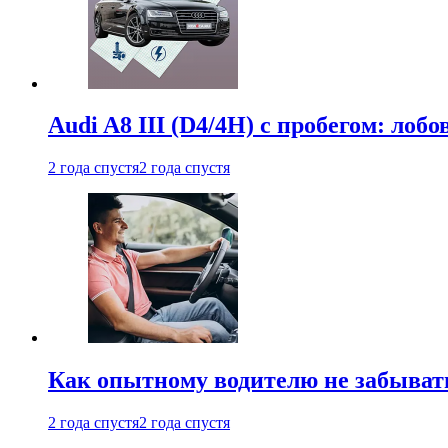
Audi A8 III (D4/4H) c пробегом: лобо
2 года спустя
2 года спустя
Как опытному водителю не забыват
2 года спустя
2 года спустя