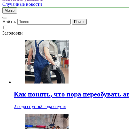
Случайные новости
Меню
Найти:
Заголовки
Как понять, что пора переобувать а
2 года спустя
2 года спустя