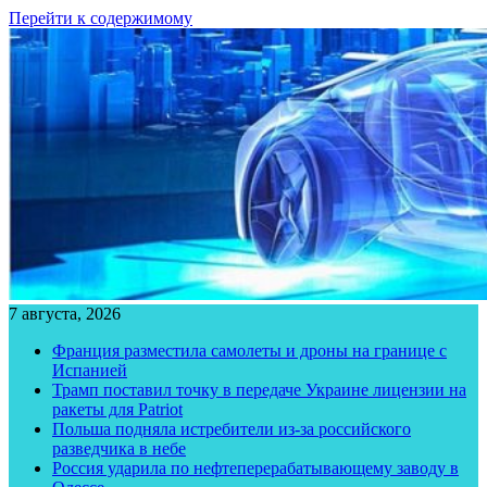
Перейти к содержимому
7 августа, 2026
Франция разместила самолеты и дроны на границе с
Испанией
Трамп поставил точку в передаче Украине лицензии на
ракеты для Patriot
Польша подняла истребители из-за российского
разведчика в небе
Россия ударила по нефтеперерабатывающему заводу в