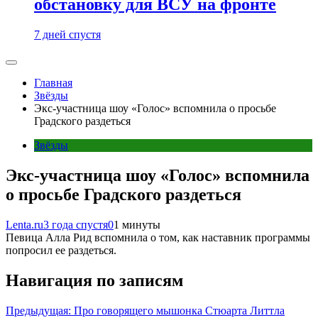
обстановку для ВСУ на фронте
7 дней спустя
Главная
Звёзды
Экс-участница шоу «Голос» вспомнила о просьбе
Градского раздеться
Звёзды
Экс-участница шоу «Голос» вспомнила
о просьбе Градского раздеться
Lenta.ru
3 года спустя
0
1 минуты
Певица Алла Рид вспомнила о том, как наставник программы
попросил ее раздеться.
Навигация по записям
Предыдущая:
Про говорящего мышонка Стюарта Литтла