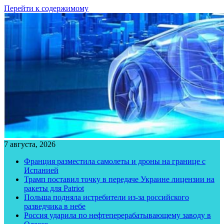
Перейти к содержимому
7 августа, 2026
Франция разместила самолеты и дроны на границе с
Испанией
Трамп поставил точку в передаче Украине лицензии на
ракеты для Patriot
Польша подняла истребители из-за российского
разведчика в небе
Россия ударила по нефтеперерабатывающему заводу в