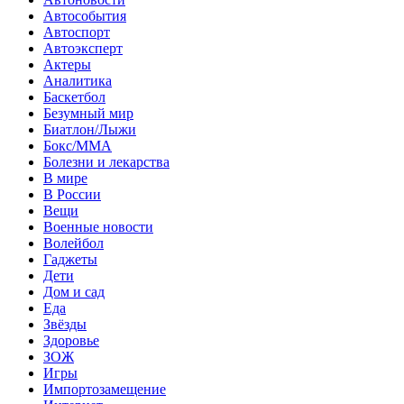
Автособытия
Автоспорт
Автоэксперт
Актеры
Аналитика
Баскетбол
Безумный мир
Биатлон/Лыжи
Бокс/MMA
Болезни и лекарства
В мире
В России
Вещи
Военные новости
Волейбол
Гаджеты
Дети
Дом и сад
Еда
Звёзды
Здоровье
ЗОЖ
Игры
Импортозамещение