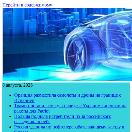
Перейти к содержимому
8 августа, 2026
Франция разместила самолеты и дроны на границе с
Испанией
Трамп поставил точку в передаче Украине лицензии на
ракеты для Patriot
Польша подняла истребители из-за российского
разведчика в небе
Россия ударила по нефтеперерабатывающему заводу в