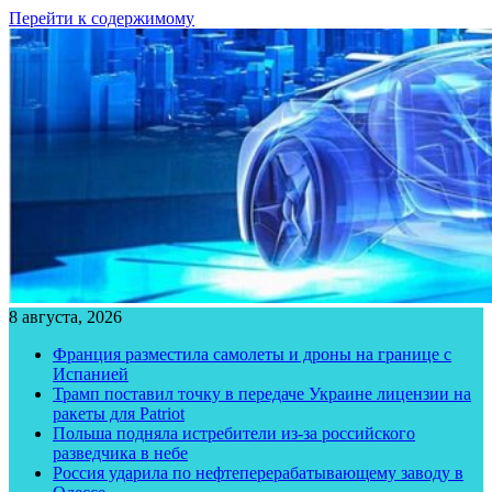
Перейти к содержимому
8 августа, 2026
Франция разместила самолеты и дроны на границе с
Испанией
Трамп поставил точку в передаче Украине лицензии на
ракеты для Patriot
Польша подняла истребители из-за российского
разведчика в небе
Россия ударила по нефтеперерабатывающему заводу в