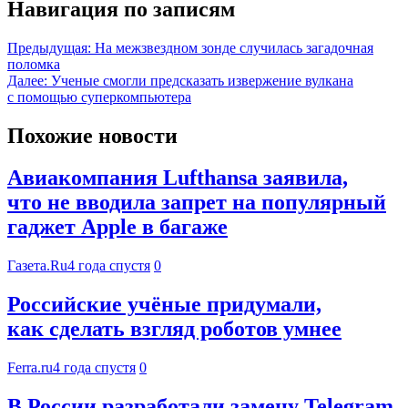
Навигация по записям
Предыдущая:
На межзвездном зонде случилась загадочная
поломка
Далее:
Ученые смогли предсказать извержение вулкана
с помощью суперкомпьютера
Похожие новости
Авиакомпания Lufthansa заявила,
что не вводила запрет на популярный
гаджет Apple в багаже
Газета.Ru
4 года спустя
0
Российские учёные придумали,
как сделать взгляд роботов умнее
Ferra.ru
4 года спустя
0
В России разработали замену Telegram