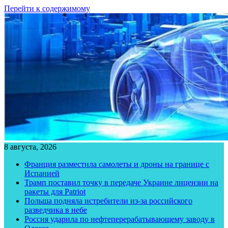
Перейти к содержимому
8 августа, 2026
Франция разместила самолеты и дроны на границе с
Испанией
Трамп поставил точку в передаче Украине лицензии на
ракеты для Patriot
Польша подняла истребители из-за российского
разведчика в небе
Россия ударила по нефтеперерабатывающему заводу в