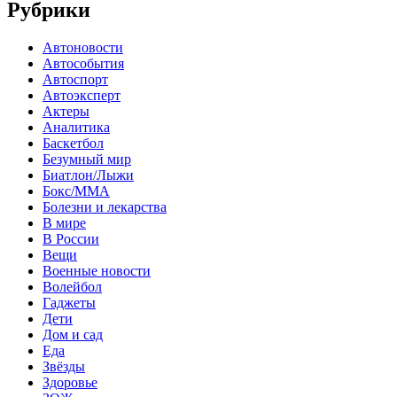
Рубрики
Автоновости
Автособытия
Автоспорт
Автоэксперт
Актеры
Аналитика
Баскетбол
Безумный мир
Биатлон/Лыжи
Бокс/MMA
Болезни и лекарства
В мире
В России
Вещи
Военные новости
Волейбол
Гаджеты
Дети
Дом и сад
Еда
Звёзды
Здоровье