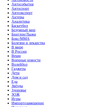
Автособытия
Автоспорт
Автоэксперт
Актеры
Аналитика
Баскетбол
Безумный мир
Биатлон/Лыжи
Бокс/MMA
Болезни и лекарства
В мире
В России
Вещи
Военные новости
Волейбол
Гаджеты
Дети
Дом и сад
Еда
Звёзды
Здоровье
ЗОЖ
Игры
Импортозамещение