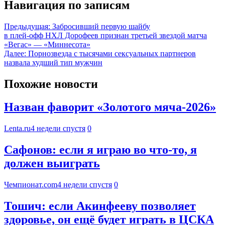
Навигация по записям
Предыдущая:
Забросивший первую шайбу
в плей‑офф НХЛ Дорофеев признан третьей звездой матча
«Вегас» — «Миннесота»
Далее:
Порнозвезда с тысячами сексуальных партнеров
назвала худший тип мужчин
Похожие новости
Назван фаворит «Золотого мяча-2026»
Lenta.ru
4 недели спустя
0
Сафонов: если я играю во что-то, я
должен выиграть
Чемпионат.com
4 недели спустя
0
Тошич: если Акинфееву позволяет
здоровье, он ещё будет играть в ЦСКА