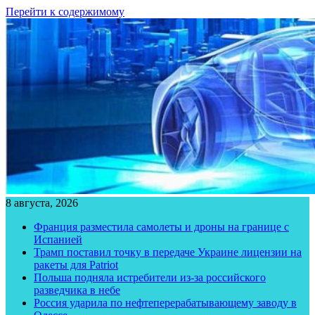
Перейти к содержимому
8 августа, 2026
Франция разместила самолеты и дроны на границе с
Испанией
Трамп поставил точку в передаче Украине лицензии на
ракеты для Patriot
Польша подняла истребители из-за российского
разведчика в небе
Россия ударила по нефтеперерабатывающему заводу в