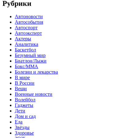
Рубрики
Автоновости
Автособытия
Автоспорт
Автоэксперт
Актеры
Аналитика
Баскетбол
Безумный мир
Биатлон/Лыжи
Бокс/MMA
Болезни и лекарства
В мире
В России
Вещи
Военные новости
Волейбол
Гаджеты
Дети
Дом и сад
Еда
Звёзды
Здоровье