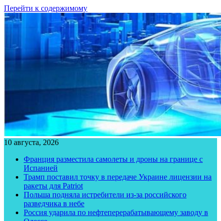
Перейти к содержимому
10 августа, 2026
Франция разместила самолеты и дроны на границе с
Испанией
Трамп поставил точку в передаче Украине лицензии на
ракеты для Patriot
Польша подняла истребители из-за российского
разведчика в небе
Россия ударила по нефтеперерабатывающему заводу в