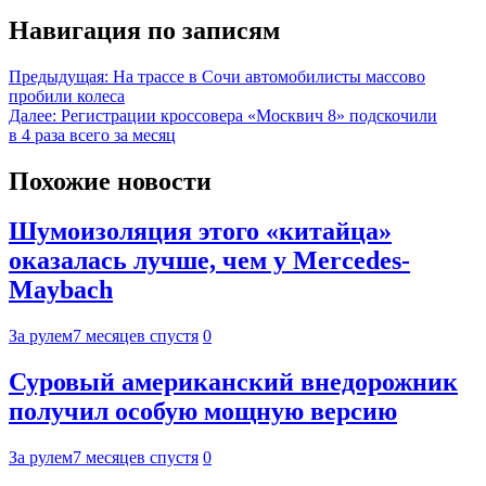
Навигация по записям
Предыдущая:
На трассе в Сочи автомобилисты массово
пробили колеса
Далее:
Регистрации кроссовера «Москвич 8» подскочили
в 4 раза всего за месяц
Похожие новости
Шумоизоляция этого «китайца»
оказалась лучше, чем у Mercedes-
Maybach
За рулем
7 месяцев спустя
0
Суровый американский внедорожник
получил особую мощную версию
За рулем
7 месяцев спустя
0