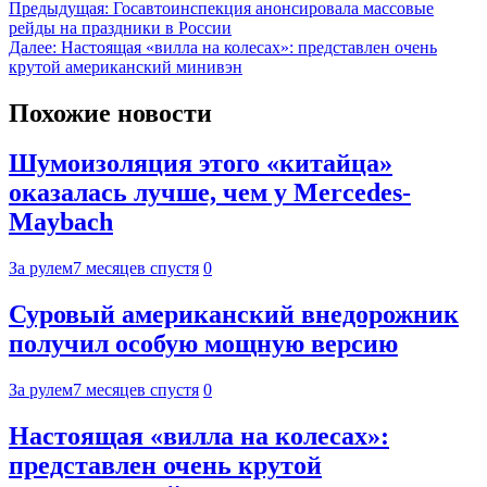
Предыдущая:
Госавтоинспекция анонсировала массовые
рейды на праздники в России
Далее:
Настоящая «вилла на колесах»: представлен очень
крутой американский минивэн
Похожие новости
Шумоизоляция этого «китайца»
оказалась лучше, чем у Mercedes-
Maybach
За рулем
7 месяцев спустя
0
Суровый американский внедорожник
получил особую мощную версию
За рулем
7 месяцев спустя
0
Настоящая «вилла на колесах»:
представлен очень крутой