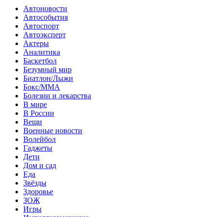
Автоновости
Автособытия
Автоспорт
Автоэксперт
Актеры
Аналитика
Баскетбол
Безумный мир
Биатлон/Лыжи
Бокс/MMA
Болезни и лекарства
В мире
В России
Вещи
Военные новости
Волейбол
Гаджеты
Дети
Дом и сад
Еда
Звёзды
Здоровье
ЗОЖ
Игры