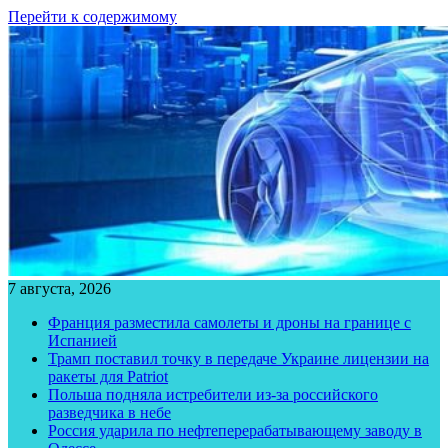
Перейти к содержимому
7 августа, 2026
Франция разместила самолеты и дроны на границе с
Испанией
Трамп поставил точку в передаче Украине лицензии на
ракеты для Patriot
Польша подняла истребители из-за российского
разведчика в небе
Россия ударила по нефтеперерабатывающему заводу в