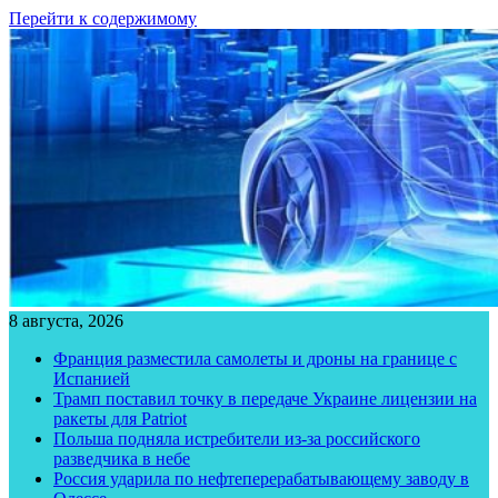
Перейти к содержимому
8 августа, 2026
Франция разместила самолеты и дроны на границе с
Испанией
Трамп поставил точку в передаче Украине лицензии на
ракеты для Patriot
Польша подняла истребители из-за российского
разведчика в небе
Россия ударила по нефтеперерабатывающему заводу в