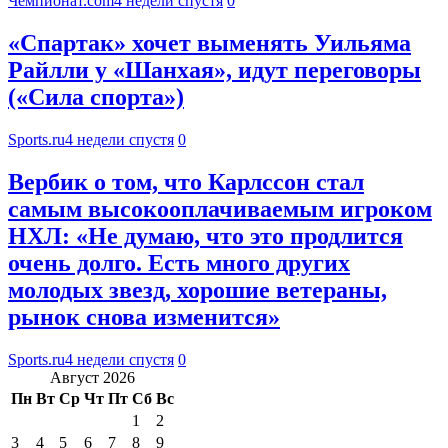
Чемпионат.com
4 недели спустя
0
«Спартак» хочет выменять Уильяма
Райлли у «Шанхая», идут переговоры
(«Сила спорта»)
Sports.ru
4 недели спустя
0
Вербик о том, что Карлссон стал
самым высокооплачиваемым игроком
НХЛ: «Не думаю, что это продлится
очень долго. Есть много других
молодых звезд, хорошие ветераны,
рынок снова изменится»
Sports.ru
4 недели спустя
0
Август 2026
Пн
Вт
Ср
Чт
Пт
Сб
Вс
1
2
3
4
5
6
7
8
9