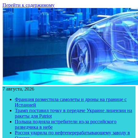
Перейти к содержимому
7 августа, 2026
Франция разместила самолеты и дроны на границе с
Испанией
Трамп поставил точку в передаче Украине лицензии на
ракеты для Patriot
Польша подняла истребители из-за российского
разведчика в небе
Россия ударила по нефтеперерабатывающему заводу в