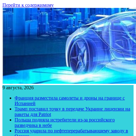
Перейти к содержимому
9 августа, 2026
Франция разместила самолеты и дроны на границе с
Испанией
Трамп поставил точку в передаче Украине лицензии на
ракеты для Patriot
Польша подняла истребители из-за российского
разведчика в небе
Россия ударила по нефтеперерабатывающему заводу в