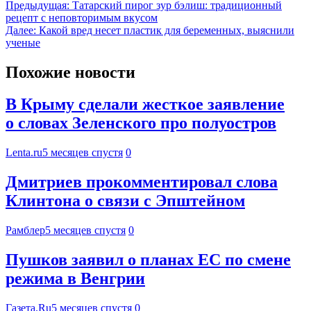
Предыдущая:
Татарский пирог зур бэлиш: традиционный
рецепт с неповторимым вкусом
Далее:
Какой вред несет пластик для беременных, выяснили
ученые
Похожие новости
В Крыму сделали жесткое заявление
о словах Зеленского про полуостров
Lenta.ru
5 месяцев спустя
0
Дмитриев прокомментировал слова
Клинтона о связи с Эпштейном
Рамблер
5 месяцев спустя
0
Пушков заявил о планах ЕС по смене
режима в Венгрии
Газета.Ru
5 месяцев спустя
0