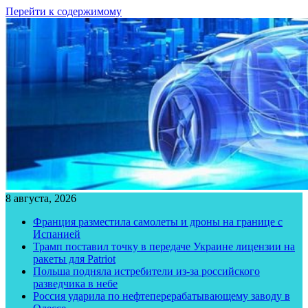
Перейти к содержимому
8 августа, 2026
Франция разместила самолеты и дроны на границе с
Испанией
Трамп поставил точку в передаче Украине лицензии на
ракеты для Patriot
Польша подняла истребители из-за российского
разведчика в небе
Россия ударила по нефтеперерабатывающему заводу в