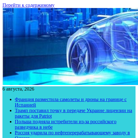
Перейти к содержимому
6 августа, 2026
Франция разместила самолеты и дроны на границе с
Испанией
Трамп поставил точку в передаче Украине лицензии на
ракеты для Patriot
Польша подняла истребители из-за российского
разведчика в небе
Россия ударила по нефтеперерабатывающему заводу в