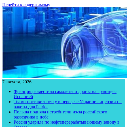
Перейти к содержимому
7 августа, 2026
Франция разместила самолеты и дроны на границе с
Испанией
Трамп поставил точку в передаче Украине лицензии на
ракеты для Patriot
Польша подняла истребители из-за российского
разведчика в небе
Россия ударила по нефтеперерабатывающему заводу в