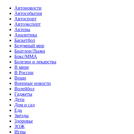
Автоновости
Автособытия
Автоспорт
Автоэксперт
Актеры
Аналитика
Баскетбол
Безумный мир
Биатлон/Лыжи
Бокс/MMA
Болезни и лекарства
В мире
В России
Вещи
Военные новости
Волейбол
Гаджеты
Дети
Дом и сад
Еда
Звёзды
Здоровье
ЗОЖ
Игры