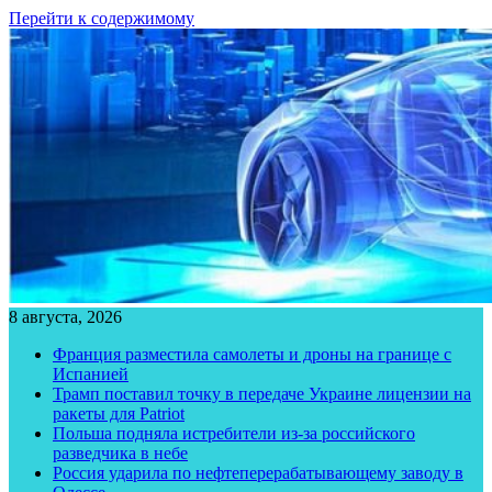
Перейти к содержимому
8 августа, 2026
Франция разместила самолеты и дроны на границе с
Испанией
Трамп поставил точку в передаче Украине лицензии на
ракеты для Patriot
Польша подняла истребители из-за российского
разведчика в небе
Россия ударила по нефтеперерабатывающему заводу в