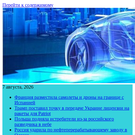
Перейти к содержимому
7 августа, 2026
Франция разместила самолеты и дроны на границе с
Испанией
Трамп поставил точку в передаче Украине лицензии на
ракеты для Patriot
Польша подняла истребители из-за российского
разведчика в небе
Россия ударила по нефтеперерабатывающему заводу в