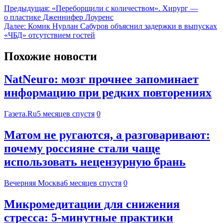
Предыдущая:
«Переборщили с количеством». Хирург —
о пластике Дженнифер Лоуренс
Далее:
Комик Нурлан Сабуров объяснил задержки в выпусках
«ЧБД» отсутствием гостей
Похожие новости
NatNeuro: мозг прочнее запоминает
информацию при редких повторениях
Газета.Ru
5 месяцев спустя
0
Матом не ругаются, а разговаривают:
почему россияне стали чаще
использовать нецензурную брань
Вечерняя Москва
6 месяцев спустя
0
Микромедитации для снижения
стресса: 5-минутные практики