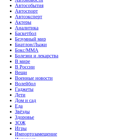
Автособытия
Автоспорт
Автоэксперт
Актеры
Аналитика
Баскетбол
Безумный мир
Биатлон/Лыжи
Бокс/MMA
Болезни и лекарства
В мире
В России
Вещи
Военные новости
Волейбол
Гаджеты
Дети
Дом и сад
Еда
Звёзды
Здоровье
ЗОЖ
Игры
Импортозамещение