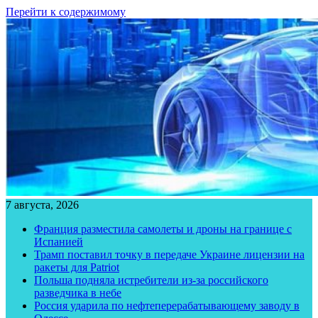
Перейти к содержимому
7 августа, 2026
Франция разместила самолеты и дроны на границе с
Испанией
Трамп поставил точку в передаче Украине лицензии на
ракеты для Patriot
Польша подняла истребители из-за российского
разведчика в небе
Россия ударила по нефтеперерабатывающему заводу в