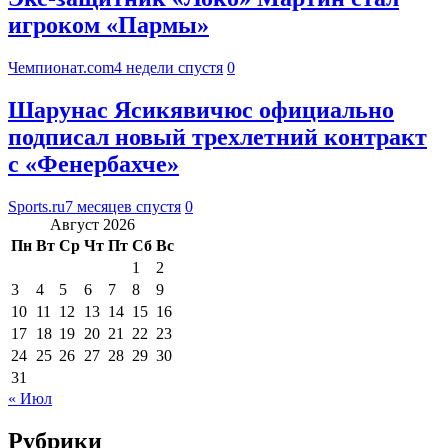
игроком «Пармы»
Чемпионат.com
4 недели спустя
0
Шарунас Ясикявичюс официально
подписал новый трехлетний контракт
с «Фенербахче»
Sports.ru
7 месяцев спустя
0
Август 2026
Пн
Вт
Ср
Чт
Пт
Сб
Вс
1
2
3
4
5
6
7
8
9
10
11
12
13
14
15
16
17
18
19
20
21
22
23
24
25
26
27
28
29
30
31
« Июл
Рубрики