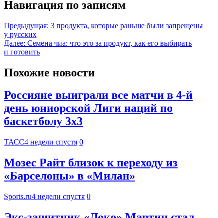
Навигация по записям
Предыдущая:
3 продукта, которые раньше были запрещены
у русских
Далее:
Семена чиа: что это за продукт, как его выбирать
и готовить
Похожие новости
Россияне выиграли все матчи в 4-й
день юниорской Лиги наций по
баскетболу 3х3
ТАСС
4 недели спустя
0
Мозес Райт близок к переходу из
«Барселоны» в «Милан»
Sports.ru
4 недели спустя
0
Экс-защитник «Локо» Мартин стал