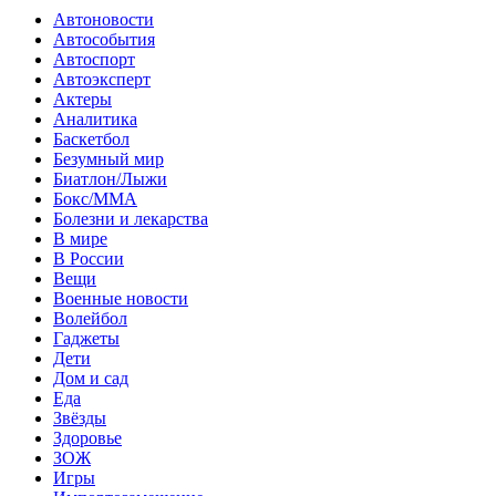
Автоновости
Автособытия
Автоспорт
Автоэксперт
Актеры
Аналитика
Баскетбол
Безумный мир
Биатлон/Лыжи
Бокс/MMA
Болезни и лекарства
В мире
В России
Вещи
Военные новости
Волейбол
Гаджеты
Дети
Дом и сад
Еда
Звёзды
Здоровье
ЗОЖ
Игры