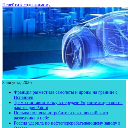
Перейти к содержимому
8 августа, 2026
Франция разместила самолеты и дроны на границе с
Испанией
Трамп поставил точку в передаче Украине лицензии на
ракеты для Patriot
Польша подняла истребители из-за российского
разведчика в небе
Россия ударила по нефтеперерабатывающему заводу в