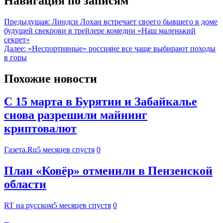
Навигация по записям
Предыдущая:
Линдси Лохан встречает своего бывшего в доме
будущей свекрови в трейлере комедии «Наш маленький
секрет»
Далее:
«Неспортивные» россияне все чаще выбирают походы
в горы
Похожие новости
С 15 марта в Бурятии и Забайкалье
снова разрешили майнинг
криптовалют
Газета.Ru
5 месяцев спустя
0
План «Ковёр» отменили в Пензенской
области
RT на русском
5 месяцев спустя
0