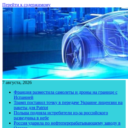
Перейти к содержимому
7 августа, 2026
Франция разместила самолеты и дроны на границе с
Испанией
Трамп поставил точку в передаче Украине лицензии на
ракеты для Patriot
Польша подняла истребители из-за российского
разведчика в небе
Россия ударила по нефтеперерабатывающему заводу в