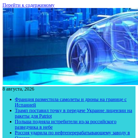
Перейти к содержимому
8 августа, 2026
Франция разместила самолеты и дроны на границе с
Испанией
Трамп поставил точку в передаче Украине лицензии на
ракеты для Patriot
Польша подняла истребители из-за российского
разведчика в небе
Россия ударила по нефтеперерабатывающему заводу в