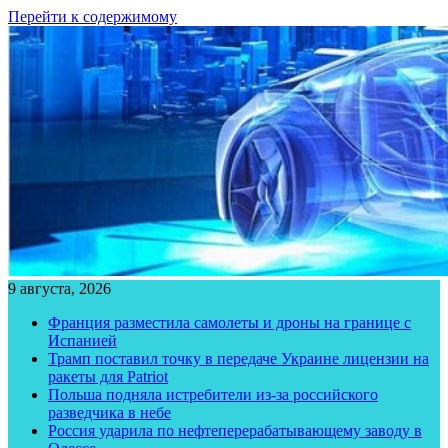
Перейти к содержимому
9 августа, 2026
Франция разместила самолеты и дроны на границе с
Испанией
Трамп поставил точку в передаче Украине лицензии на
ракеты для Patriot
Польша подняла истребители из-за российского
разведчика в небе
Россия ударила по нефтеперерабатывающему заводу в