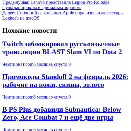
Предыдущая:
Lenovo представила Legion Pro Rollable
с ультрашироким выдвижным экраном
Далее:
Истекший сертификат Apple парализовал аксессуары
Logitech на macOS
Похожие новости
Twitch заблокировал русскоязычные
трансляции BLAST Slam VI по Dota 2
Чемпионат.com
6 месяцев спустя
0
Промокоды Standoff 2 на февраль 2026:
рабочие на ножи, скины, золото
Чемпионат.com
6 месяцев спустя
0
В PS Plus добавили Subnautica: Below
Zero, Ace Combat 7 и ещё две игры
Чемпионат.com
6 месяцев спустя
0