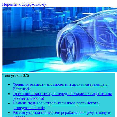
Перейти к содержимому
7 августа, 2026
Франция разместила самолеты и дроны на границе с
Испанией
Трамп поставил точку в передаче Украине лицензии на
ракеты для Patriot
Польша подняла истребители из-за российского
разведчика в небе
Россия ударила по нефтеперерабатывающему заводу в