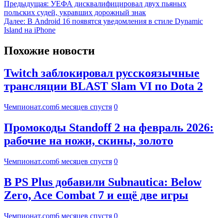
Предыдущая:
УЕФА дисквалифицировал двух пьяных
польских судей, укравших дорожный знак
Далее:
В Android 16 появятся уведомления в стиле Dynamic
Island на iPhone
Похожие новости
Twitch заблокировал русскоязычные
трансляции BLAST Slam VI по Dota 2
Чемпионат.com
6 месяцев спустя
0
Промокоды Standoff 2 на февраль 2026:
рабочие на ножи, скины, золото
Чемпионат.com
6 месяцев спустя
0
В PS Plus добавили Subnautica: Below
Zero, Ace Combat 7 и ещё две игры
Чемпионат.com
6 месяцев спустя
0