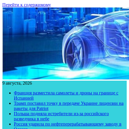
Перейти к содержимому
9 августа, 2026
Франция разместила самолеты и дроны на границе с
Испанией
Трамп поставил точку в передаче Украине лицензии на
ракеты для Patriot
Польша подняла истребители из-за российского
разведчика в небе
Россия ударила по нефтеперерабатывающему заводу в