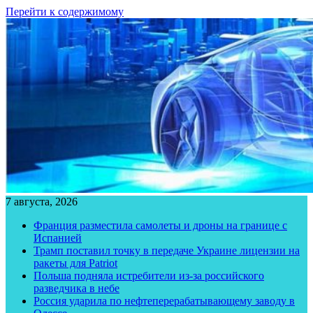
Перейти к содержимому
7 августа, 2026
Франция разместила самолеты и дроны на границе с
Испанией
Трамп поставил точку в передаче Украине лицензии на
ракеты для Patriot
Польша подняла истребители из-за российского
разведчика в небе
Россия ударила по нефтеперерабатывающему заводу в