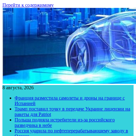
Перейти к содержимому
8 августа, 2026
Франция разместила самолеты и дроны на границе с
Испанией
Трамп поставил точку в передаче Украине лицензии на
ракеты для Patriot
Польша подняла истребители из-за российского
разведчика в небе
Россия ударила по нефтеперерабатывающему заводу в