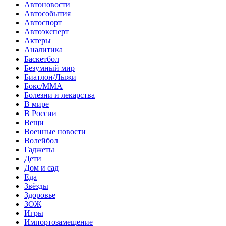
Автоновости
Автособытия
Автоспорт
Автоэксперт
Актеры
Аналитика
Баскетбол
Безумный мир
Биатлон/Лыжи
Бокс/MMA
Болезни и лекарства
В мире
В России
Вещи
Военные новости
Волейбол
Гаджеты
Дети
Дом и сад
Еда
Звёзды
Здоровье
ЗОЖ
Игры
Импортозамещение