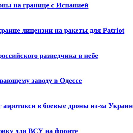
оны на границе с Испанией
раине лицензии на ракеты для Patriot
российского разведчика в небе
вающему заводу в Одессе
 аэротакси в боевые дроны из-за Украи
овку для ВСУ на фронте