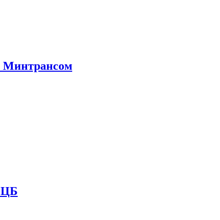
е Минтрансом
и ЦБ