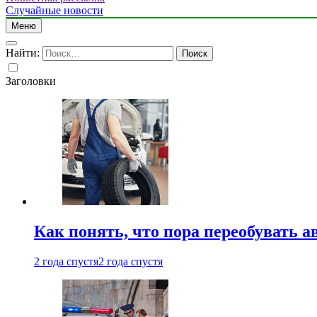
Случайные новости
Меню
Найти:
Заголовки
Как понять, что пора переобувать а
2 года спустя
2 года спустя