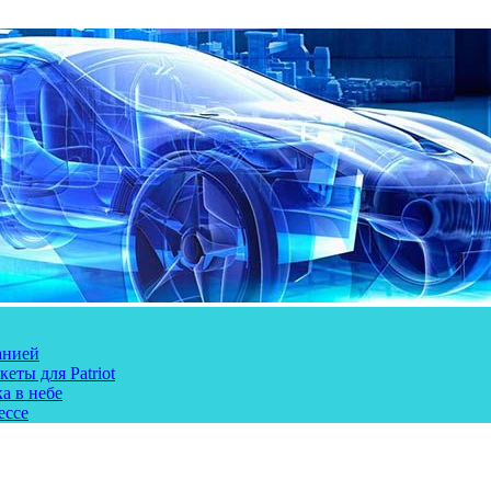
анией
еты для Patriot
а в небе
ессе