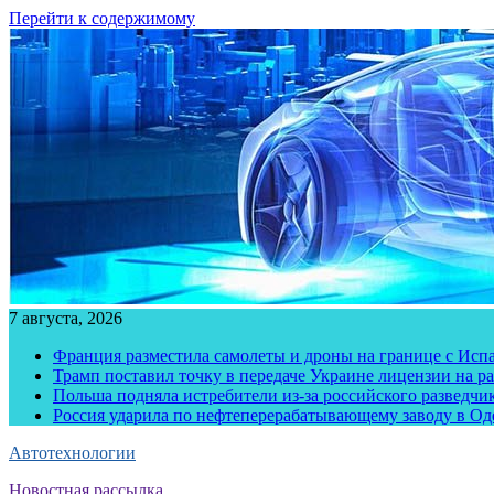
Перейти к содержимому
7 августа, 2026
Франция разместила самолеты и дроны на границе с Исп
Трамп поставил точку в передаче Украине лицензии на рак
Польша подняла истребители из-за российского разведчик
Россия ударила по нефтеперерабатывающему заводу в Од
Автотехнологии
Новостная рассылка