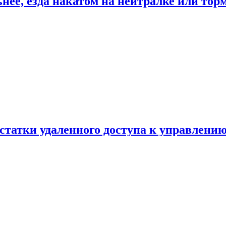
ьнее, езда накатом на нейтралке или тор
статки удаленного доступа к управлению