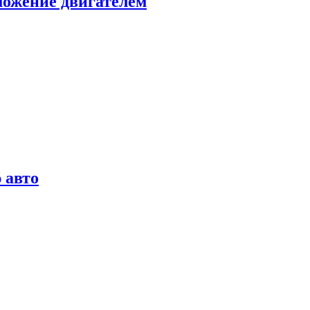
можение двигателем
 авто