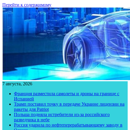
Перейти к содержимому
7 августа, 2026
Франция разместила самолеты и дроны на границе с
Испанией
Трамп поставил точку в передаче Украине лицензии на
ракеты для Patriot
Польша подняла истребители из-за российского
разведчика в небе
Россия ударила по нефтеперерабатывающему заводу в