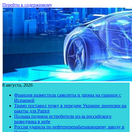
Перейти к содержимому
8 августа, 2026
Франция разместила самолеты и дроны на границе с
Испанией
Трамп поставил точку в передаче Украине лицензии на
ракеты для Patriot
Польша подняла истребители из-за российского
разведчика в небе
Россия ударила по нефтеперерабатывающему заводу в