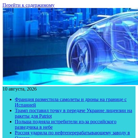
Перейти к содержимому
10 августа, 2026
Франция разместила самолеты и дроны на границе с
Испанией
Трамп поставил точку в передаче Украине лицензии на
ракеты для Patriot
Польша подняла истребители из-за российского
разведчика в небе
Россия ударила по нефтеперерабатывающему заводу в