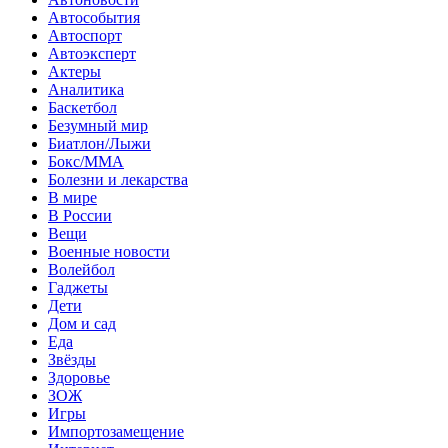
Автособытия
Автоспорт
Автоэксперт
Актеры
Аналитика
Баскетбол
Безумный мир
Биатлон/Лыжи
Бокс/MMA
Болезни и лекарства
В мире
В России
Вещи
Военные новости
Волейбол
Гаджеты
Дети
Дом и сад
Еда
Звёзды
Здоровье
ЗОЖ
Игры
Импортозамещение