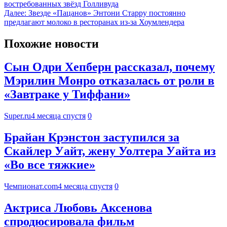
востребованных звёзд Голливуда
Далее:
Звезде «Пацанов» Энтони Старру постоянно
предлагают молоко в ресторанах из-за Хоумлендера
Похожие новости
Сын Одри Хепберн рассказал, почему
Мэрилин Монро отказалась от роли в
«Завтраке у Тиффани»
Super.ru
4 месяца спустя
0
Брайан Крэнстон заступился за
Скайлер Уайт, жену Уолтера Уайта из
«Во все тяжкие»
Чемпионат.com
4 месяца спустя
0
Актриса Любовь Аксенова
спродюсировала фильм