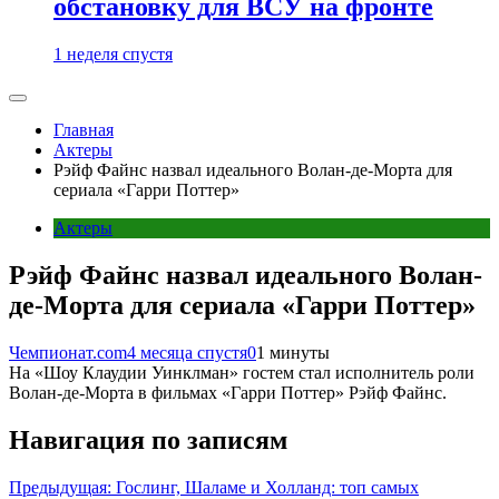
обстановку для ВСУ на фронте
1 неделя спустя
Главная
Актеры
Рэйф Файнс назвал идеального Волан-де-Морта для
сериала «Гарри Поттер»
Актеры
Рэйф Файнс назвал идеального Волан-
де-Морта для сериала «Гарри Поттер»
Чемпионат.com
4 месяца спустя
0
1 минуты
На «Шоу Клаудии Уинклман» гостем стал исполнитель роли
Волан-де-Морта в фильмах «Гарри Поттер» Рэйф Файнс.
Навигация по записям
Предыдущая:
Гослинг, Шаламе и Холланд: топ самых