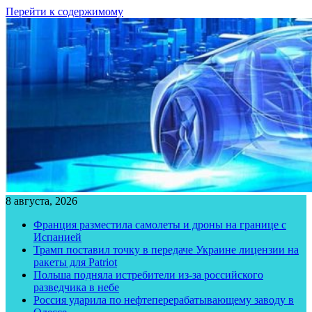
Перейти к содержимому
8 августа, 2026
Франция разместила самолеты и дроны на границе с
Испанией
Трамп поставил точку в передаче Украине лицензии на
ракеты для Patriot
Польша подняла истребители из-за российского
разведчика в небе
Россия ударила по нефтеперерабатывающему заводу в