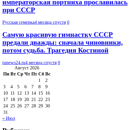
императорская портниха прославилась
при СССР
Русская семерка
4 месяца спустя
0
Самую красивую гимнастку СССР
предали дважды: сначала чиновники,
потом судьба. Трагедия Костиной
runews24.ru
4 месяца спустя
0
Август 2026
Пн
Вт
Ср
Чт
Пт
Сб
Вс
1
2
3
4
5
6
7
8
9
10
11
12
13
14
15
16
17
18
19
20
21
22
23
24
25
26
27
28
29
30
31
« Июл