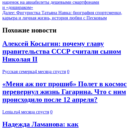
наценок на авиабилеты дешевыми смартфонами
и «дошираком»
Далее:
Фигуристка Татьяна Навка: биография спортсменки,
карьера и личная жизнь, история любви с Песковым
Похожие новости
Алексей Косыгин: почему главу
правительства СССР считали сыном
Николая II
Русская семерка
4 месяца спустя
0
«Меня аж пот прошиб» Полет в космос
перевернул жизнь Гагарина. Что с ним
происходило после 12 апреля?
Lenta.ru
4 месяца спустя
0
Надежда Ламанова: как