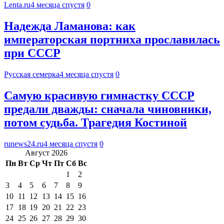
Lenta.ru
4 месяца спустя
0
Надежда Ламанова: как
императорская портниха прославилась
при СССР
Русская семерка
4 месяца спустя
0
Самую красивую гимнастку СССР
предали дважды: сначала чиновники,
потом судьба. Трагедия Костиной
runews24.ru
4 месяца спустя
0
Август 2026
Пн
Вт
Ср
Чт
Пт
Сб
Вс
1
2
3
4
5
6
7
8
9
10
11
12
13
14
15
16
17
18
19
20
21
22
23
24
25
26
27
28
29
30