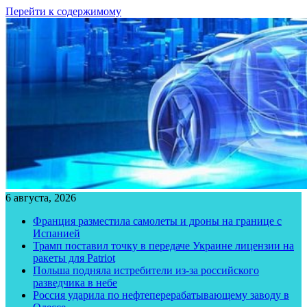
Перейти к содержимому
6 августа, 2026
Франция разместила самолеты и дроны на границе с
Испанией
Трамп поставил точку в передаче Украине лицензии на
ракеты для Patriot
Польша подняла истребители из-за российского
разведчика в небе
Россия ударила по нефтеперерабатывающему заводу в