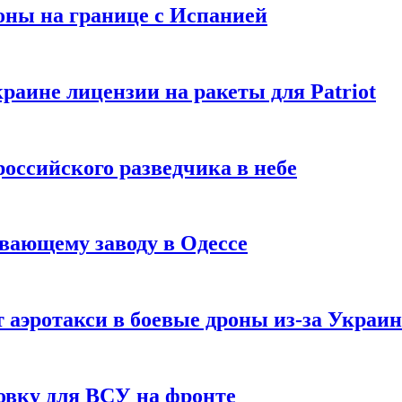
оны на границе с Испанией
раине лицензии на ракеты для Patriot
российского разведчика в небе
вающему заводу в Одессе
 аэротакси в боевые дроны из-за Украи
овку для ВСУ на фронте