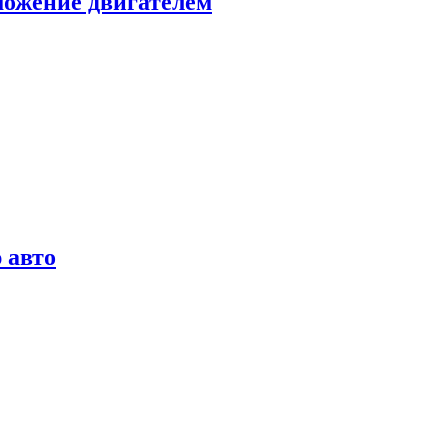
можение двигателем
 авто