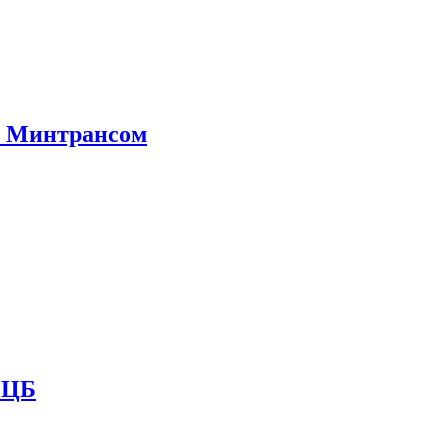
е Минтрансом
и ЦБ