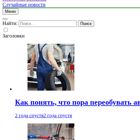
Случайные новости
Меню
Найти:
Заголовки
Как понять, что пора переобувать а
2 года спустя
2 года спустя