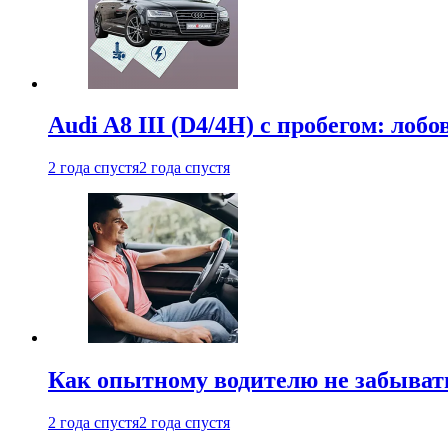
Audi A8 III (D4/4H) c пробегом: лобо
2 года спустя
2 года спустя
Как опытному водителю не забыват
2 года спустя
2 года спустя