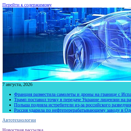
Перейти к содержимому
7 августа, 2026
Франция разместила самолеты и дроны на границе с Исп
Трамп поставил точку в передаче Украине лицензии на рак
Польша подняла истребители из-за российского разведчик
Россия ударила по нефтеперерабатывающему заводу в Од
Автотехнологии
Новостная рассылка