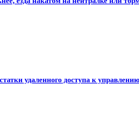
ьнее, езда накатом на нейтралке или тор
статки удаленного доступа к управлению