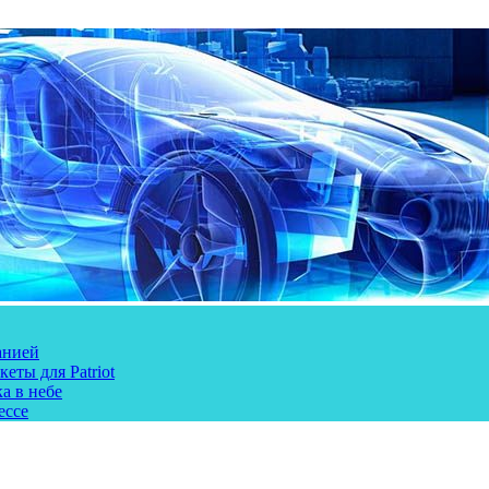
анией
еты для Patriot
а в небе
ессе