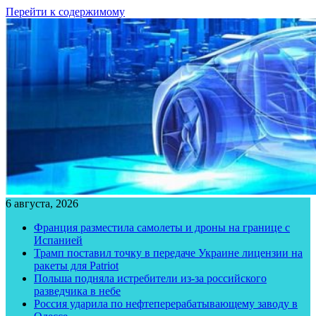
Перейти к содержимому
6 августа, 2026
Франция разместила самолеты и дроны на границе с
Испанией
Трамп поставил точку в передаче Украине лицензии на
ракеты для Patriot
Польша подняла истребители из-за российского
разведчика в небе
Россия ударила по нефтеперерабатывающему заводу в