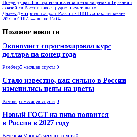
Предыдущая:
Блогерша описала запреты на дачах в Германии
фразой «в России такое трудно представить»
Далее:
Дмитриев: госдолг России к ВВП составляет менее
20%, в США — выше 120%
Похожие новости
Экономист спрогнозировал курс
доллара на конец года
Рамблер
5 месяцев спустя
0
Стало известно, как сильно в России
изменились цены на цветы
Рамблер
5 месяцев спустя
0
Новый ГОСТ на пиво появится
в России в 2027 году
Вечерняя Москва
5 месяцев спустя
0