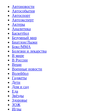
Автоновости
Автособытия
Автоспорт
Автоэксперт
Актеры
Аналитика
Баскетбол
Безумный мир
Биатлон/Лыжи
Бокс/MMA
Болезни и лекарства
В мире
В России
Вещи
Военные новости
Волейбол
Гаджеты
Дети
Дом и сад
Еда
Звёзды
Здоровье
ЗОЖ
Игры