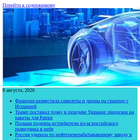
Перейти к содержимому
8 августа, 2026
Франция разместила самолеты и дроны на границе с
Испанией
Трамп поставил точку в передаче Украине лицензии на
ракеты для Patriot
Польша подняла истребители из-за российского
разведчика в небе
Россия ударила по нефтеперерабатывающему заводу в