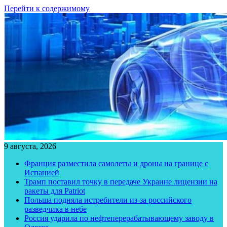
Перейти к содержимому
9 августа, 2026
Франция разместила самолеты и дроны на границе с
Испанией
Трамп поставил точку в передаче Украине лицензии на
ракеты для Patriot
Польша подняла истребители из-за российского
разведчика в небе
Россия ударила по нефтеперерабатывающему заводу в