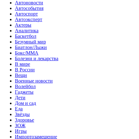
Автоновости
Автособытия
Автоспорт
Автоэксперт
Актеры
Аналитика
Баскетбол
Безумный мир
Биатлон/Лыжи
Бокс/MMA
Болезни и лекарства
В мире
В России
Вещи
Военные новости
Волейбол
Гаджеты
Дети
Дом и сад
Еда
Звёзды
Здоровье
ЗОЖ
Игры
Импортозамещение