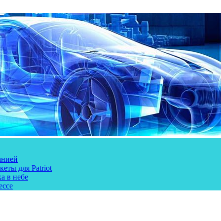
анией
еты для Patriot
а в небе
ессе