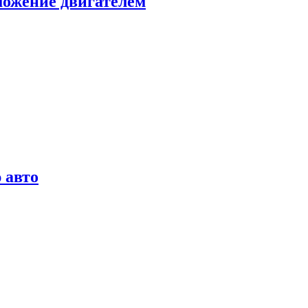
можение двигателем
 авто