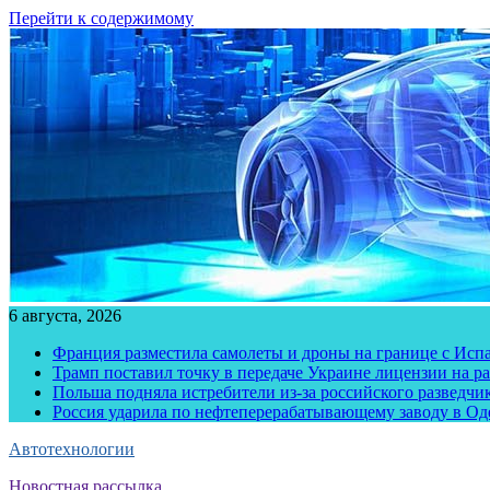
Перейти к содержимому
6 августа, 2026
Франция разместила самолеты и дроны на границе с Исп
Трамп поставил точку в передаче Украине лицензии на рак
Польша подняла истребители из-за российского разведчик
Россия ударила по нефтеперерабатывающему заводу в Од
Автотехнологии
Новостная рассылка