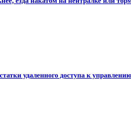
ьнее, езда накатом на нейтралке или тор
статки удаленного доступа к управлению