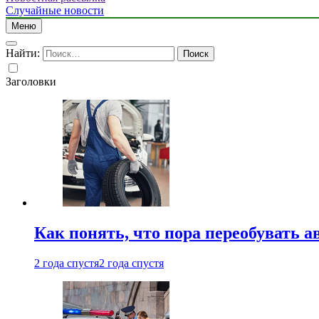
Случайные новости
Меню
Найти:
Заголовки
Как понять, что пора переобувать а
2 года спустя
2 года спустя