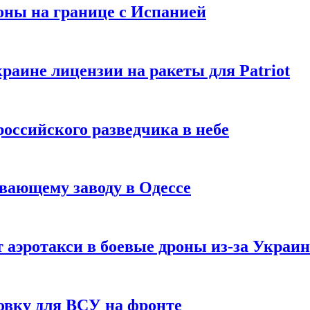
оны на границе с Испанией
раине лицензии на ракеты для Patriot
российского разведчика в небе
вающему заводу в Одессе
 аэротакси в боевые дроны из-за Украи
овку для ВСУ на фронте