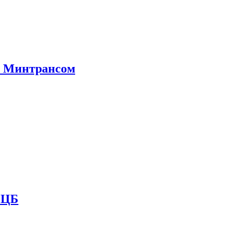
е Минтрансом
и ЦБ