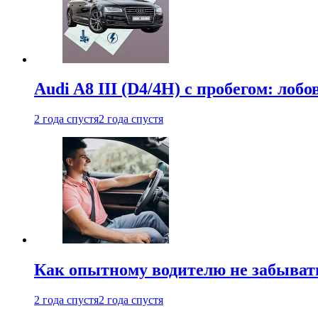
Audi A8 III (D4/4H) c пробегом: лобо
2 года спустя
2 года спустя
Как опытному водителю не забыват
2 года спустя
2 года спустя