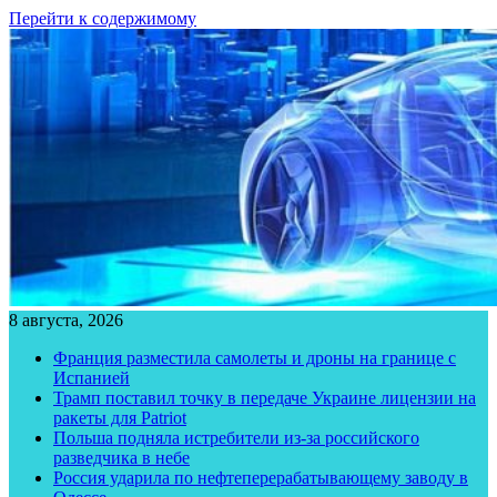
Перейти к содержимому
8 августа, 2026
Франция разместила самолеты и дроны на границе с
Испанией
Трамп поставил точку в передаче Украине лицензии на
ракеты для Patriot
Польша подняла истребители из-за российского
разведчика в небе
Россия ударила по нефтеперерабатывающему заводу в