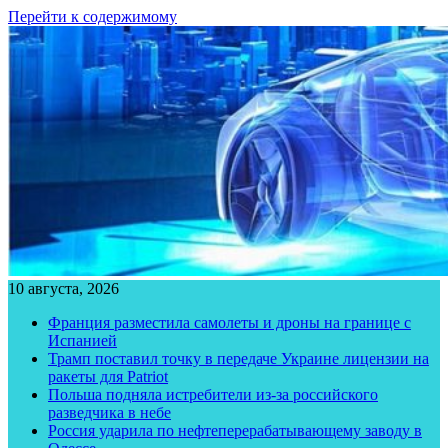
Перейти к содержимому
10 августа, 2026
Франция разместила самолеты и дроны на границе с
Испанией
Трамп поставил точку в передаче Украине лицензии на
ракеты для Patriot
Польша подняла истребители из-за российского
разведчика в небе
Россия ударила по нефтеперерабатывающему заводу в