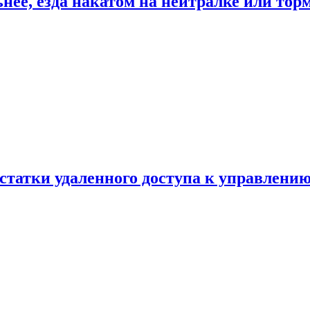
ьнее, езда накатом на нейтралке или тор
статки удаленного доступа к управлению