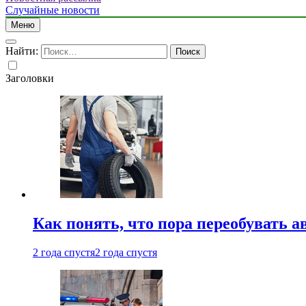
Случайные новости
Меню
Найти:
Заголовки
Как понять, что пора переобувать а
2 года спустя
2 года спустя