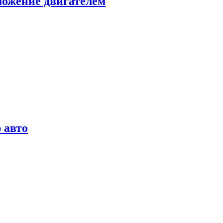
можение двигателем
 авто