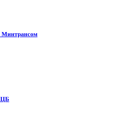
е Минтрансом
и ЦБ