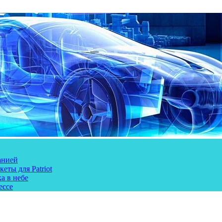
анией
еты для Patriot
а в небе
ессе