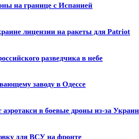
оны на границе с Испанией
раине лицензии на ракеты для Patriot
российского разведчика в небе
вающему заводу в Одессе
 аэротакси в боевые дроны из-за Украи
овку для ВСУ на фронте