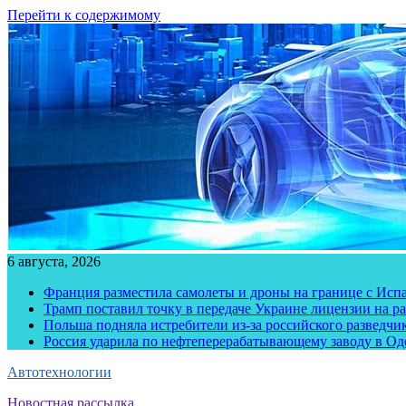
Перейти к содержимому
6 августа, 2026
Франция разместила самолеты и дроны на границе с Исп
Трамп поставил точку в передаче Украине лицензии на рак
Польша подняла истребители из-за российского разведчик
Россия ударила по нефтеперерабатывающему заводу в Од
Автотехнологии
Новостная рассылка