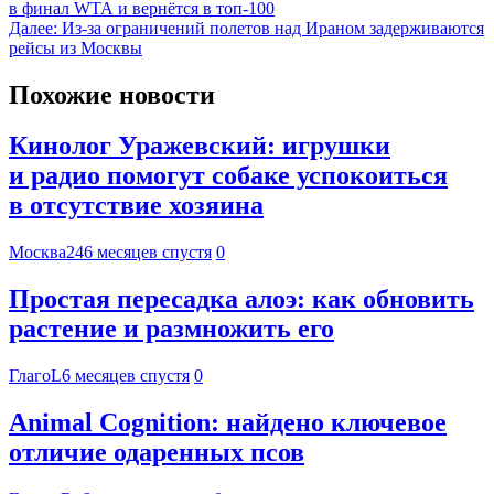
в финал WTA и вернётся в топ-100
Далее:
Из-за ограничений полетов над Ираном задерживаются
рейсы из Москвы
Похожие новости
Кинолог Уражевский: игрушки
и радио помогут собаке успокоиться
в отсутствие хозяина
Москва24
6 месяцев спустя
0
Простая пересадка алоэ: как обновить
растение и размножить его
ГлагоL
6 месяцев спустя
0
Animal Cognition: найдено ключевое
отличие одаренных псов