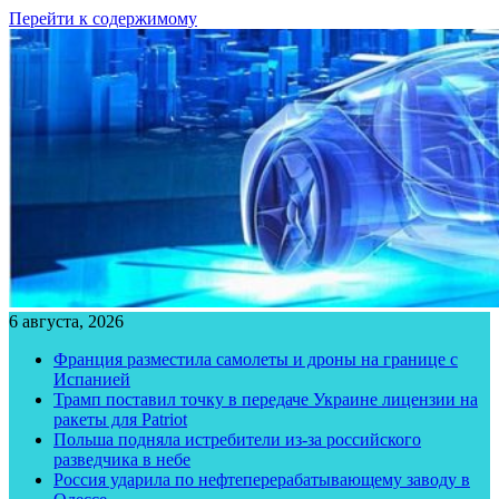
Перейти к содержимому
6 августа, 2026
Франция разместила самолеты и дроны на границе с
Испанией
Трамп поставил точку в передаче Украине лицензии на
ракеты для Patriot
Польша подняла истребители из-за российского
разведчика в небе
Россия ударила по нефтеперерабатывающему заводу в