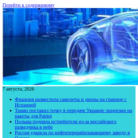
Перейти к содержимому
7 августа, 2026
Франция разместила самолеты и дроны на границе с
Испанией
Трамп поставил точку в передаче Украине лицензии на
ракеты для Patriot
Польша подняла истребители из-за российского
разведчика в небе
Россия ударила по нефтеперерабатывающему заводу в