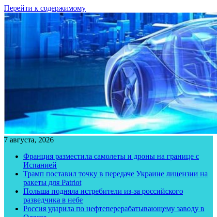
Перейти к содержимому
7 августа, 2026
Франция разместила самолеты и дроны на границе с
Испанией
Трамп поставил точку в передаче Украине лицензии на
ракеты для Patriot
Польша подняла истребители из-за российского
разведчика в небе
Россия ударила по нефтеперерабатывающему заводу в