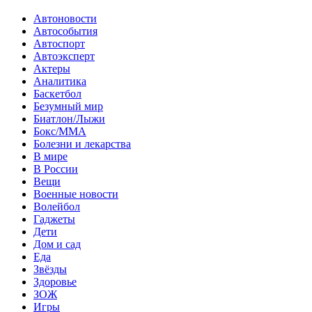
Автоновости
Автособытия
Автоспорт
Автоэксперт
Актеры
Аналитика
Баскетбол
Безумный мир
Биатлон/Лыжи
Бокс/MMA
Болезни и лекарства
В мире
В России
Вещи
Военные новости
Волейбол
Гаджеты
Дети
Дом и сад
Еда
Звёзды
Здоровье
ЗОЖ
Игры