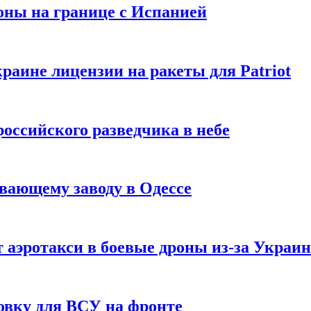
оны на границе с Испанией
раине лицензии на ракеты для Patriot
российского разведчика в небе
вающему заводу в Одессе
 аэротакси в боевые дроны из-за Украи
овку для ВСУ на фронте