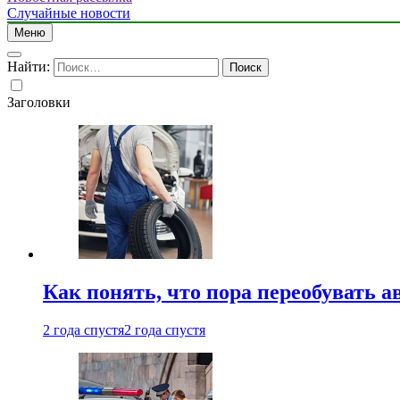
Случайные новости
Меню
Найти:
Заголовки
Как понять, что пора переобувать а
2 года спустя
2 года спустя