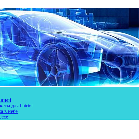
анией
еты для Patriot
а в небе
ессе