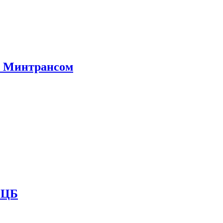
е Минтрансом
и ЦБ