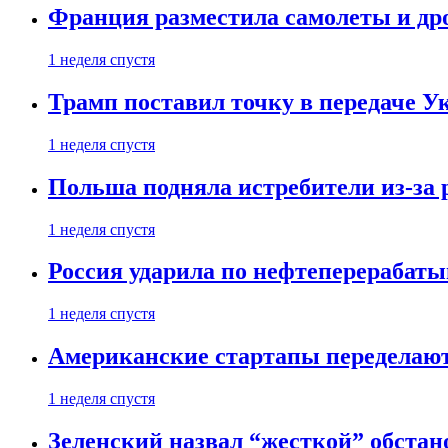
Франция разместила самолеты и др
1 неделя спустя
Трамп поставил точку в передаче Ук
1 неделя спустя
Польша подняла истребители из-за 
1 неделя спустя
Россия ударила по нефтеперерабаты
1 неделя спустя
Американские стартапы переделают
1 неделя спустя
Зеленский назвал “жесткой” обстан