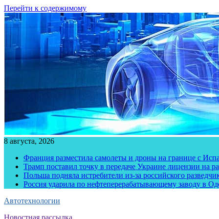
Перейти к содержимому
8 августа, 2026
Франция разместила самолеты и дроны на границе с Исп
Трамп поставил точку в передаче Украине лицензии на рак
Польша подняла истребители из-за российского разведчик
Россия ударила по нефтеперерабатывающему заводу в Од
Автотехнологии
Новостная рассылка