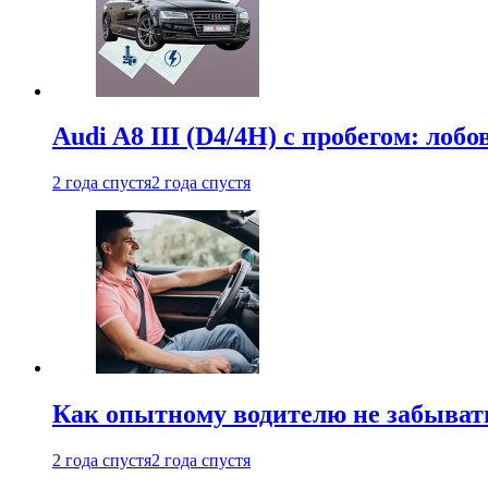
Audi A8 III (D4/4H) c пробегом: лобо
2 года спустя
2 года спустя
Как опытному водителю не забыват
2 года спустя
2 года спустя