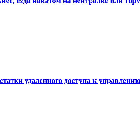
ьнее, езда накатом на нейтралке или тор
статки удаленного доступа к управлению