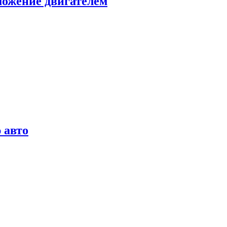
можение двигателем
 авто