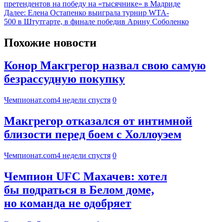
претендентов на победу на «тысячнике» в Мадриде
Далее:
Елена Остапенко выиграла турнир WTA-
500 в Штутгарте, в финале победив Арину Соболенко
Похожие новости
Конор Макгрегор назвал свою самую
безрассудную покупку
Чемпионат.com
4 недели спустя
0
Макгрегор отказался от интимной
близости перед боем с Холлоуэем
Чемпионат.com
4 недели спустя
0
Чемпион UFC Махачев: хотел
бы подраться в Белом доме,
но команда не одобряет