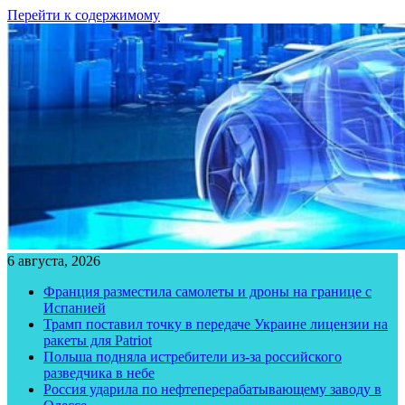
Перейти к содержимому
6 августа, 2026
Франция разместила самолеты и дроны на границе с
Испанией
Трамп поставил точку в передаче Украине лицензии на
ракеты для Patriot
Польша подняла истребители из-за российского
разведчика в небе
Россия ударила по нефтеперерабатывающему заводу в