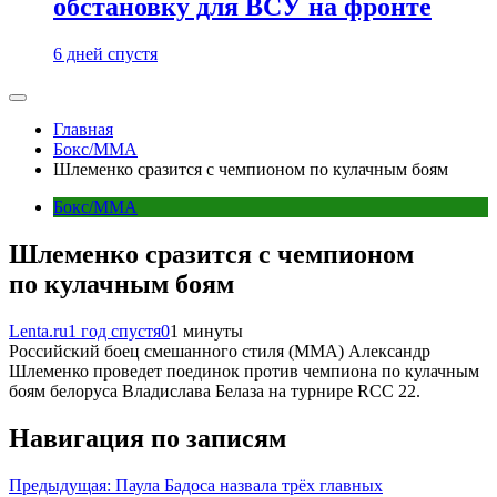
обстановку для ВСУ на фронте
6 дней спустя
Главная
Бокс/MMA
Шлеменко сразится с чемпионом по кулачным боям
Бокс/MMA
Шлеменко сразится с чемпионом
по кулачным боям
Lenta.ru
1 год спустя
0
1 минуты
Российский боец смешанного стиля (MMA) Александр
Шлеменко проведет поединок против чемпиона по кулачным
боям белоруса Владислава Белаза на турнире RCC 22.
Навигация по записям
Предыдущая:
Паула Бадоса назвала трёх главных