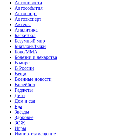
Автоновости
Автособытия
Автоспорт
Автоэксперт
Актеры
Аналитика
Баскетбол
Безумный мир
Биатлон/Лыжи
Бокс/MMA
Болезни и лекарства
В мире
В России
Вещи
Военные новости
Волейбол
Гаджеты
Дети
Дом и сад
Еда
Звёзды
Здоровье
ЗОЖ
Игры
Импортозамещение