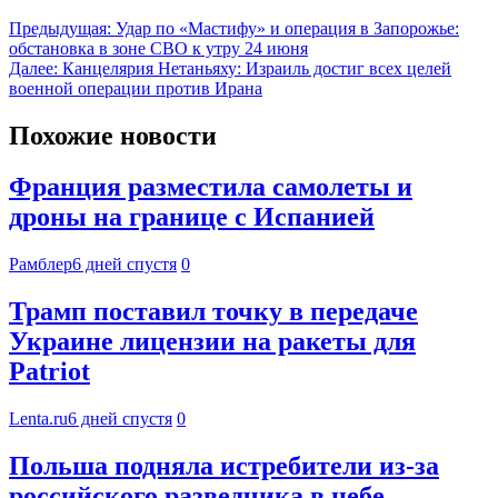
Предыдущая:
Удар по «Мастифу» и операция в Запорожье:
обстановка в зоне СВО к утру 24 июня
Далее:
Канцелярия Нетаньяху: Израиль достиг всех целей
военной операции против Ирана
Похожие новости
Франция разместила самолеты и
дроны на границе с Испанией
Рамблер
6 дней спустя
0
Трамп поставил точку в передаче
Украине лицензии на ракеты для
Patriot
Lenta.ru
6 дней спустя
0
Польша подняла истребители из-за
российского разведчика в небе