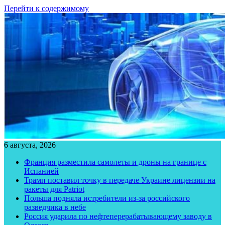
Перейти к содержимому
6 августа, 2026
Франция разместила самолеты и дроны на границе с
Испанией
Трамп поставил точку в передаче Украине лицензии на
ракеты для Patriot
Польша подняла истребители из-за российского
разведчика в небе
Россия ударила по нефтеперерабатывающему заводу в