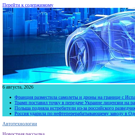
Перейти к содержимому
6 августа, 2026
Франция разместила самолеты и дроны на границе с Исп
Трамп поставил точку в передаче Украине лицензии на рак
Польша подняла истребители из-за российского разведчик
Россия ударила по нефтеперерабатывающему заводу в Од
Автотехнологии
Новостная рассылка