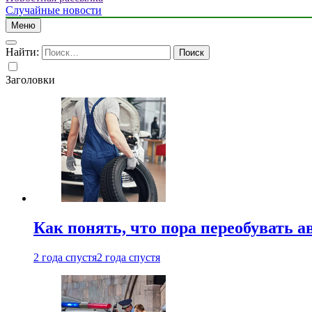
Случайные новости
Меню
Найти:
Заголовки
Как понять, что пора переобувать а
2 года спустя
2 года спустя