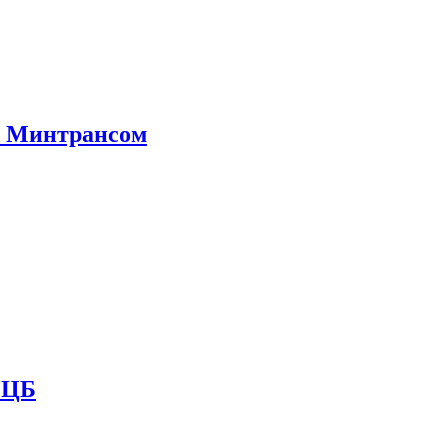
е Минтрансом
и ЦБ