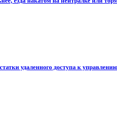
ьнее, езда накатом на нейтралке или тор
статки удаленного доступа к управлению