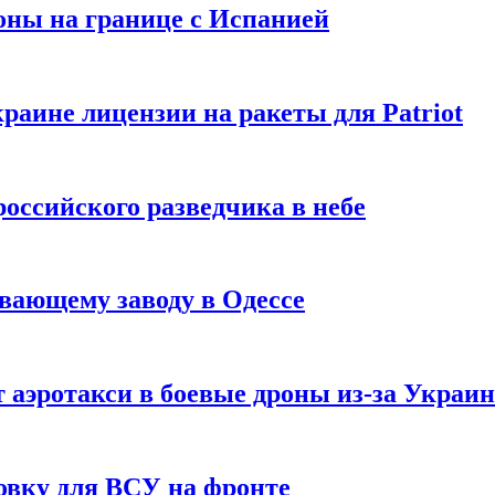
оны на границе с Испанией
раине лицензии на ракеты для Patriot
российского разведчика в небе
вающему заводу в Одессе
 аэротакси в боевые дроны из-за Украи
овку для ВСУ на фронте