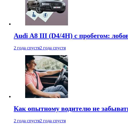
Audi A8 III (D4/4H) c пробегом: лобо
2 года спустя
2 года спустя
Как опытному водителю не забыват
2 года спустя
2 года спустя