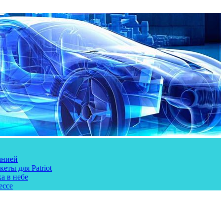
анией
еты для Patriot
а в небе
ессе