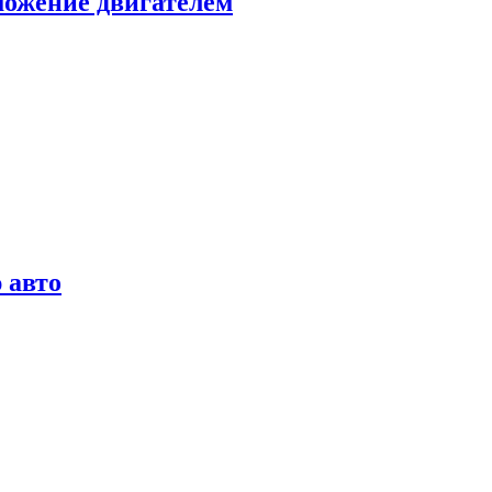
можение двигателем
 авто