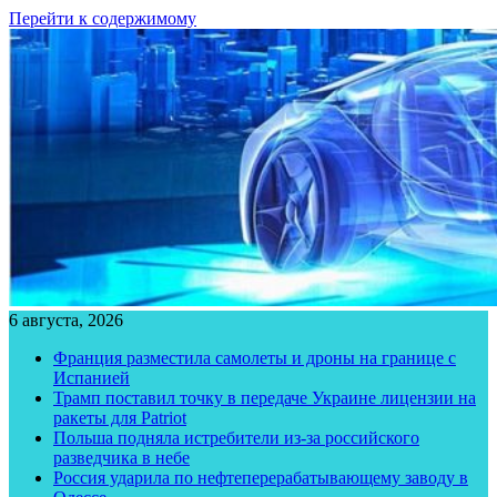
Перейти к содержимому
6 августа, 2026
Франция разместила самолеты и дроны на границе с
Испанией
Трамп поставил точку в передаче Украине лицензии на
ракеты для Patriot
Польша подняла истребители из-за российского
разведчика в небе
Россия ударила по нефтеперерабатывающему заводу в